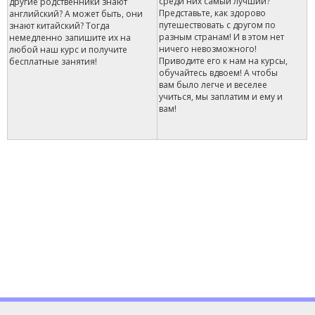
среди них самый лучший?
другие родственники знают
Представьте, как здорово
английский? А может быть, они
путешествовать с другом по
знают китайский? Тогда
разным странам! И в этом нет
немедленно запишите их на
ничего невозможного!
любой наш курс и получите
Приводите его к нам на курсы,
бесплатные занятия!
обучайтесь вдвоем! А чтобы
вам было легче и веселее
учиться, мы заплатим и ему и
вам!