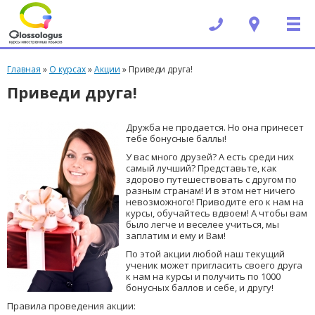
Вы здесь
Главная
»
О курсах
»
Акции
» Приведи друга!
Приведи друга!
Дружба не продается. Но она принесет
тебе бонусные баллы!
У вас много друзей? А есть среди них
самый лучший? Представьте, как
здорово путешествовать с другом по
разным странам! И в этом нет ничего
невозможного! Приводите его к нам на
курсы, обучайтесь вдвоем! А чтобы вам
было легче и веселее учиться, мы
заплатим и ему и Вам!
По этой акции любой наш текущий
ученик может пригласить своего друга
к нам на курсы и получить по 1000
бонусных баллов и себе, и другу!
Правила проведения акции: